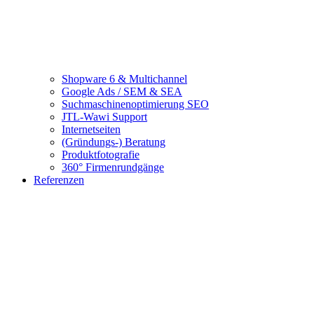
Shopware 6 & Multichannel
Google Ads / SEM & SEA
Suchmaschinenoptimierung SEO
JTL-Wawi Support
Internetseiten
(Gründungs-) Beratung
Produktfotografie
360° Firmenrundgänge
Referenzen