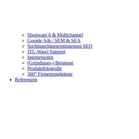
Shopware 6 & Multichannel
Google Ads / SEM & SEA
Suchmaschinenoptimierung SEO
JTL-Wawi Support
Internetseiten
(Gründungs-) Beratung
Produktfotografie
360° Firmenrundgänge
Referenzen