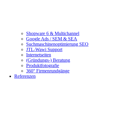
Shopware 6 & Multichannel
Google Ads / SEM & SEA
Suchmaschinenoptimierung SEO
JTL-Wawi Support
Internetseiten
(Gründungs-) Beratung
Produktfotografie
360° Firmenrundgänge
Referenzen