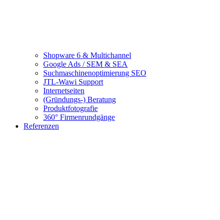
Shopware 6 & Multichannel
Google Ads / SEM & SEA
Suchmaschinenoptimierung SEO
JTL-Wawi Support
Internetseiten
(Gründungs-) Beratung
Produktfotografie
360° Firmenrundgänge
Referenzen