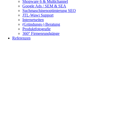
Shopware 6 & Multichannel
Google Ads / SEM & SEA
Suchmaschinenoptimierung SEO
JTL-Wawi Support
Internetseiten
(Gründungs-) Beratung
Produktfotografie
360° Firmenrundgänge
Referenzen