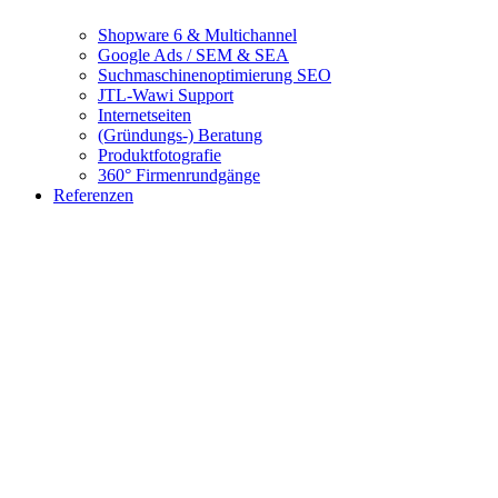
Shopware 6 & Multichannel
Google Ads / SEM & SEA
Suchmaschinenoptimierung SEO
JTL-Wawi Support
Internetseiten
(Gründungs-) Beratung
Produktfotografie
360° Firmenrundgänge
Referenzen