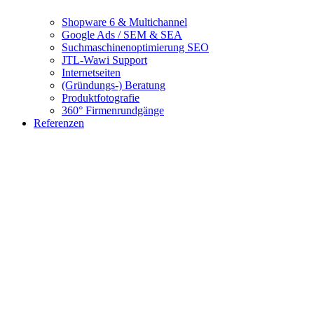
Shopware 6 & Multichannel
Google Ads / SEM & SEA
Suchmaschinenoptimierung SEO
JTL-Wawi Support
Internetseiten
(Gründungs-) Beratung
Produktfotografie
360° Firmenrundgänge
Referenzen