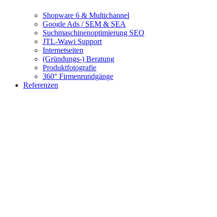
Shopware 6 & Multichannel
Google Ads / SEM & SEA
Suchmaschinenoptimierung SEO
JTL-Wawi Support
Internetseiten
(Gründungs-) Beratung
Produktfotografie
360° Firmenrundgänge
Referenzen