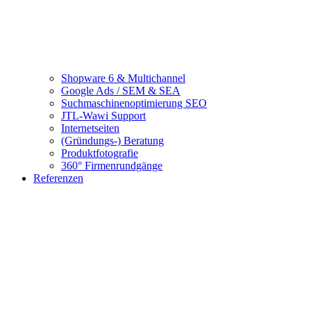
Shopware 6 & Multichannel
Google Ads / SEM & SEA
Suchmaschinenoptimierung SEO
JTL-Wawi Support
Internetseiten
(Gründungs-) Beratung
Produktfotografie
360° Firmenrundgänge
Referenzen