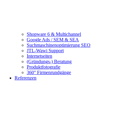
Shopware 6 & Multichannel
Google Ads / SEM & SEA
Suchmaschinenoptimierung SEO
JTL-Wawi Support
Internetseiten
(Gründungs-) Beratung
Produktfotografie
360° Firmenrundgänge
Referenzen